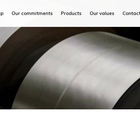
PEC Tunisia
up
Our commitments
Products
Our values
Contac
PEC France
PEC MED
isia
PEC Plus
nce
PEC Savoie
ED
Hydrex International
s
PEC Maroc
oie
PEC China
nternational
PEC Mi
roc
PEC AC
na