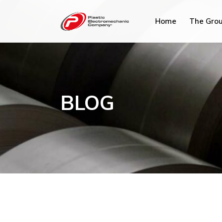
Home
The Gro
PEC Tun
PEC Fra
BLOG
PEC M
PEC Plu
PEC Sav
Hydrex I
PEC Ma
PEC Chi
PEC Mi
PEC AC