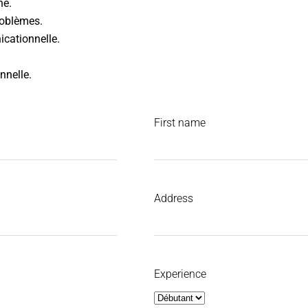
ne.
roblèmes.
cationnelle.
nnelle.
First name
Address
Experience