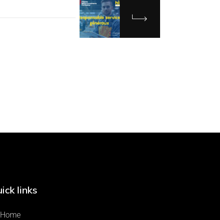
ick links
Home