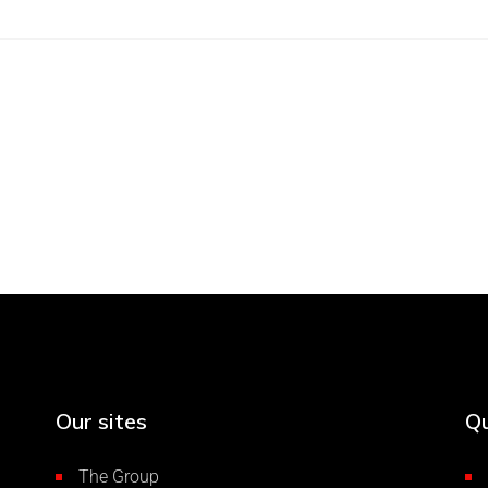
Our sites
Qu
The Group