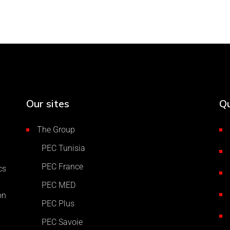
Our sites
Qu
The Group
PEC Tunisia
PEC France
cs
PEC MED
on
PEC Plus
PEC Savoie