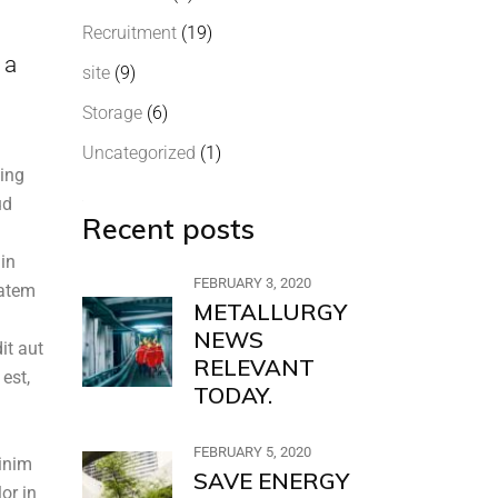
Recruitment
(19)
 a
site
(9)
Storage
(6)
Uncategorized
(1)
cing
ud
Recent posts
 in
FEBRUARY 3, 2020
tatem
METALLURGY
NEWS
it aut
RELEVANT
est,
TODAY.
FEBRUARY 5, 2020
minim
SAVE ENERGY
or in