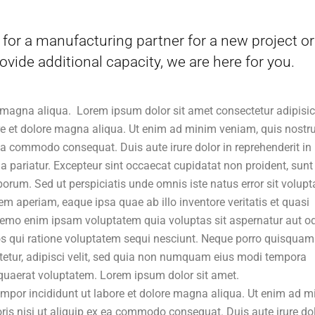
for a manufacturing partner for a new project or
ovide additional capacity, we are here for you.
 magna aliqua. Lorem ipsum dolor sit amet consectetur adipisi
ore et dolore magna aliqua. Ut enim ad minim veniam, quis nostr
 ea commodo consequat. Duis aute irure dolor in reprehenderit in
lla pariatur. Excepteur sint occaecat cupidatat non proident, sunt
aborum. Sed ut perspiciatis unde omnis iste natus error sit volup
aperiam, eaque ipsa quae ab illo inventore veritatis et quasi
 Nemo enim ipsam voluptatem quia voluptas sit aspernatur aut od
s qui ratione voluptatem sequi nesciunt. Neque porro quisquam 
tetur, adipisci velit, sed quia non numquam eius modi tempora
quaerat voluptatem. Lorem ipsum dolor sit amet.
tempor incididunt ut labore et dolore magna aliqua. Ut enim ad 
ris nisi ut aliquip ex ea commodo consequat. Duis aute irure dol