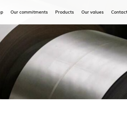
PEC Tunisia
up
Our commitments
Products
Our values
Contac
PEC France
PEC MED
isia
PEC Plus
nce
PEC Savoie
ED
Hydrex International
s
PEC Maroc
oie
PEC China
nternational
PEC Mi
roc
PEC AC
na