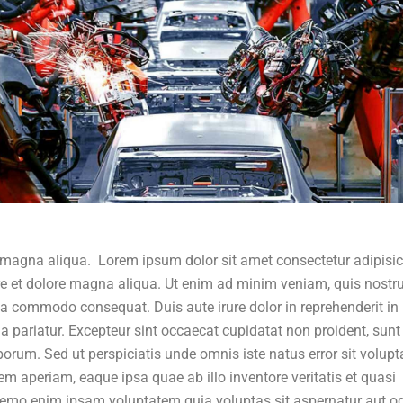
 magna aliqua. Lorem ipsum dolor sit amet consectetur adipisi
ore et dolore magna aliqua. Ut enim ad minim veniam, quis nostr
 ea commodo consequat. Duis aute irure dolor in reprehenderit in
lla pariatur. Excepteur sint occaecat cupidatat non proident, sunt
aborum. Sed ut perspiciatis unde omnis iste natus error sit volup
aperiam, eaque ipsa quae ab illo inventore veritatis et quasi
 Nemo enim ipsam voluptatem quia voluptas sit aspernatur aut od