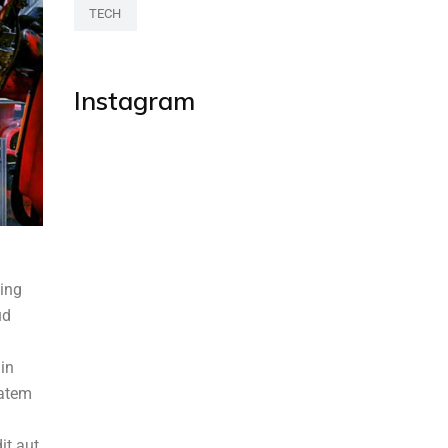
TECH
Instagram
cing
ud
 in
tatem
it aut