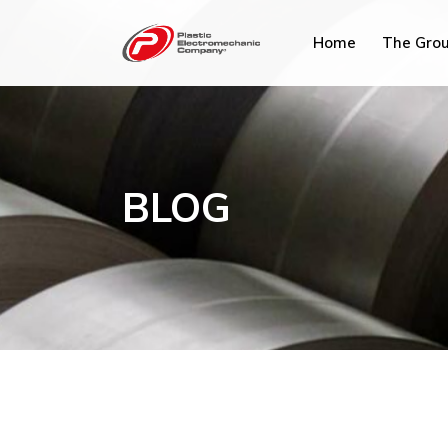
Home
The Gro
PEC Tun
PEC Fra
BLOG
PEC M
PEC Plu
PEC Sav
Hydrex I
PEC Ma
PEC Chi
PEC Mi
PEC AC