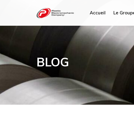
Accueil
Le Group
PEC Tun
PEC Fra
BLOG
PEC ME
PEC Plu
PEC Sav
Hydrex I
PEC Ma
PEC Chi
PEC Mi
PEC AC