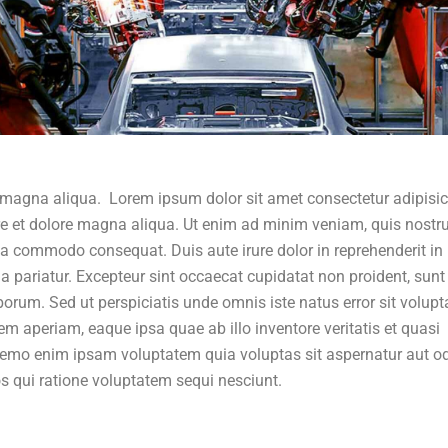
 magna aliqua. Lorem ipsum dolor sit amet consectetur adipisi
ore et dolore magna aliqua. Ut enim ad minim veniam, quis nostr
 ea commodo consequat. Duis aute irure dolor in reprehenderit in
lla pariatur. Excepteur sint occaecat cupidatat non proident, sunt
aborum. Sed ut perspiciatis unde omnis iste natus error sit volup
aperiam, eaque ipsa quae ab illo inventore veritatis et quasi
 Nemo enim ipsam voluptatem quia voluptas sit aspernatur aut od
s qui ratione voluptatem sequi nesciunt.