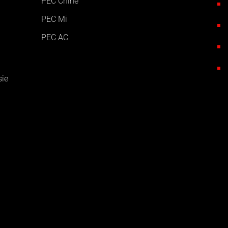
PEC Chine
PEC Mi
PEC AC
ie