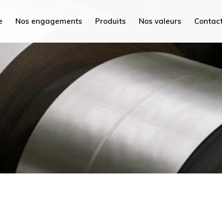
PEC Tunisie
e
Nos engagements
Produits
Nos valeurs
Contac
PEC France
PEC MED
isie
PEC Plus
nce
PEC Savoie
D
Hydrex International
s
PEC Maroc
oie
PEC Chine
nternational
PEC Mi
roc
PEC AC
ne