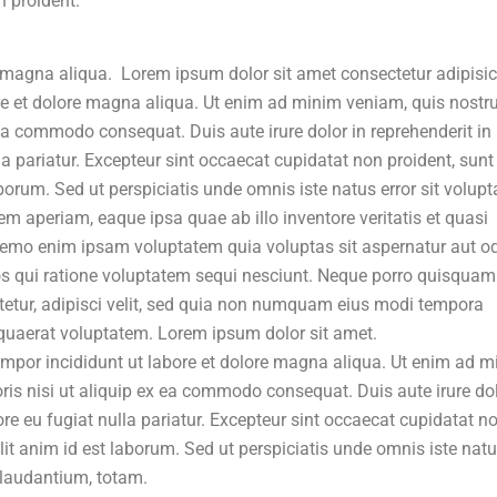
 proident.
 magna aliqua. Lorem ipsum dolor sit amet consectetur adipisi
ore et dolore magna aliqua. Ut enim ad minim veniam, quis nostr
 ea commodo consequat. Duis aute irure dolor in reprehenderit in
lla pariatur. Excepteur sint occaecat cupidatat non proident, sunt
aborum. Sed ut perspiciatis unde omnis iste natus error sit volup
aperiam, eaque ipsa quae ab illo inventore veritatis et quasi
 Nemo enim ipsam voluptatem quia voluptas sit aspernatur aut od
s qui ratione voluptatem sequi nesciunt. Neque porro quisquam 
tetur, adipisci velit, sed quia non numquam eius modi tempora
quaerat voluptatem. Lorem ipsum dolor sit amet.
tempor incididunt ut labore et dolore magna aliqua. Ut enim ad 
ris nisi ut aliquip ex ea commodo consequat. Duis aute irure dol
lore eu fugiat nulla pariatur. Excepteur sint occaecat cupidatat n
llit anim id est laborum. Sed ut perspiciatis unde omnis iste nat
laudantium, totam.