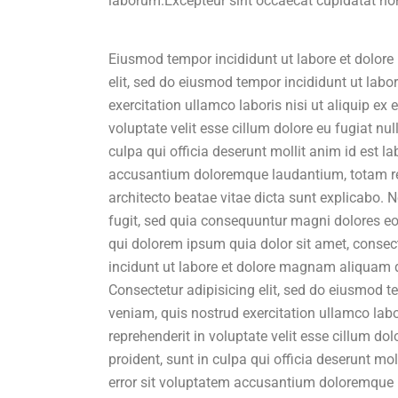
laborum.Excepteur sint occaecat cupidatat non
Eiusmod tempor incididunt ut labore et dolore
elit, sed do eiusmod tempor incididunt ut lab
exercitation ullamco laboris nisi ut aliquip ex
voluptate velit esse cillum dolore eu fugiat nu
culpa qui officia deserunt mollit anim id est l
accusantium doloremque laudantium, totam rem 
architecto beatae vitae dicta sunt explicabo.
fugit, sed quia consequuntur magni dolores eo
qui dolorem ipsum quia dolor sit amet, consec
incidunt ut labore et dolore magnam aliquam 
Consectetur adipisicing elit, sed do eiusmod 
veniam, quis nostrud exercitation ullamco labo
reprehenderit in voluptate velit esse cillum do
proident, sunt in culpa qui officia deserunt mo
error sit voluptatem accusantium doloremque 