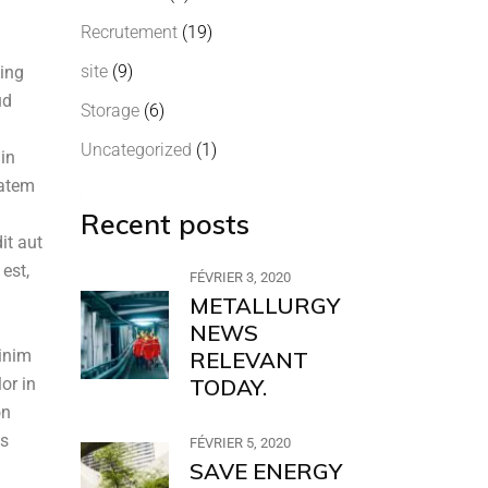
Recrutement
(19)
site
(9)
cing
ud
Storage
(6)
Uncategorized
(1)
 in
tatem
Recent posts
it aut
est,
FÉVRIER 3, 2020
METALLURGY
NEWS
minim
RELEVANT
or in
TODAY.
on
us
FÉVRIER 5, 2020
SAVE ENERGY