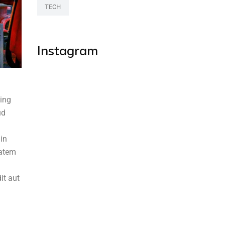
TECH
Instagram
cing
ud
 in
tatem
it aut