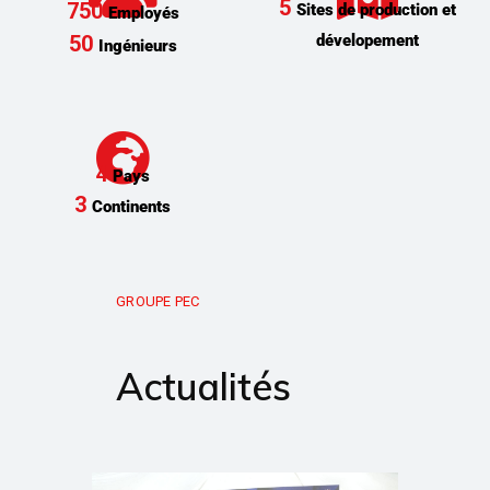
5
750
Sites de production et
Employés
dévelopement
50
Ingénieurs
4
Pays
3
Continents
GROUPE PEC
Actualités