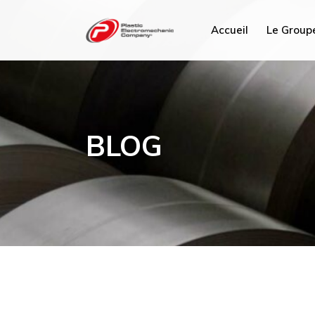
Accueil
Le Group
PEC Tun
PEC Fra
BLOG
PEC ME
PEC Plu
PEC Sav
Hydrex I
PEC Ma
PEC Chi
PEC Mi
PEC AC