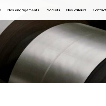
PEC Tunisie
e
Nos engagements
Produits
Nos valeurs
Contac
PEC France
PEC MED
isie
PEC Plus
nce
PEC Savoie
D
Hydrex International
s
PEC Maroc
oie
PEC Chine
nternational
PEC Mi
roc
PEC AC
ne