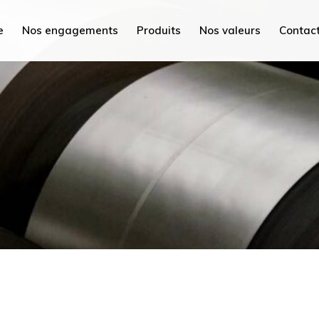
PEC Tunisie
e
Nos engagements
Produits
Nos valeurs
Contac
PEC France
PEC MED
isie
PEC Plus
nce
PEC Savoie
D
Hydrex International
s
PEC Maroc
oie
PEC Chine
nternational
PEC Mi
roc
PEC AC
ne