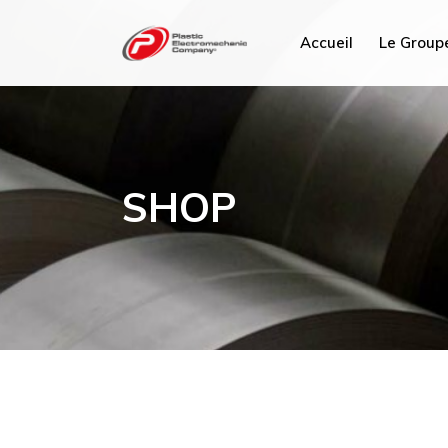
Accueil
Le Group
PEC Tun
PEC Fra
SHOP
PEC ME
PEC Plu
PEC Sav
Hydrex I
PEC Ma
PEC Chi
PEC Mi
PEC AC