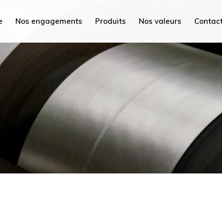
PEC Tunisie
e
Nos engagements
Produits
Nos valeurs
Contac
PEC France
PEC MED
isie
PEC Plus
nce
PEC Savoie
D
Hydrex International
s
PEC Maroc
oie
PEC Chine
nternational
PEC Mi
roc
PEC AC
ne