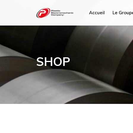
Accueil
Le Group
PEC Tun
PEC Fra
SHOP
PEC ME
PEC Plu
PEC Sav
Hydrex I
PEC Ma
PEC Chi
PEC Mi
PEC AC