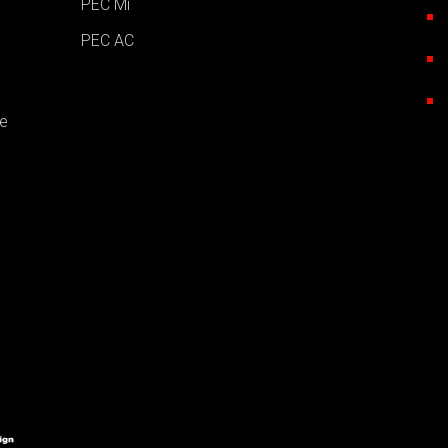
PEC Mi
PEC AC
e