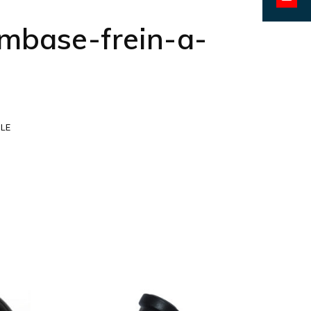
Share
LinkedI
mbase-frein-a-
on
YouTu
LE